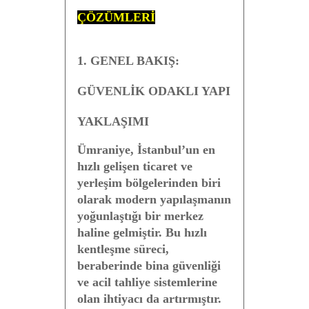
ÇÖZÜMLERİ
1. GENEL BAKIŞ:
GÜVENLİK ODAKLI YAPI
YAKLAŞIMI
Ümraniye, İstanbul’un en
hızlı gelişen ticaret ve
yerleşim bölgelerinden biri
olarak modern yapılaşmanın
yoğunlaştığı bir merkez
haline gelmiştir. Bu hızlı
kentleşme süreci,
beraberinde
bina güvenliği
ve acil tahliye sistemlerine
olan ihtiyacı
da artırmıştır.