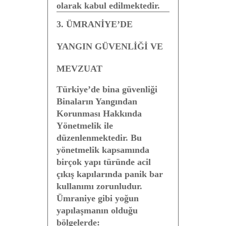
olarak kabul edilmektedir.
3. ÜMRANİYE’DE
YANGIN GÜVENLİĞİ VE
MEVZUAT
Türkiye’de bina güvenliği
Binaların Yangından
Korunması Hakkında
Yönetmelik
ile
düzenlenmektedir. Bu
yönetmelik kapsamında
birçok yapı türünde acil
çıkış kapılarında panik bar
kullanımı zorunludur.
Ümraniye gibi yoğun
yapılaşmanın olduğu
bölgelerde: