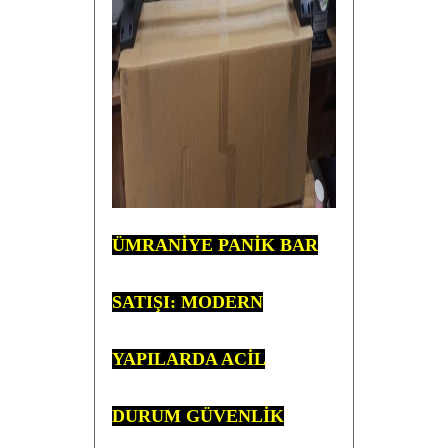
ÜMRANİYE PANİK BAR
SATIŞI: MODERN
YAPILARDA ACİL
DURUM GÜVENLİK