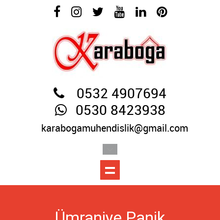
0532 4907694
0530 8423938
karabogamuhendislik@gmail.com
Ümraniye Panik