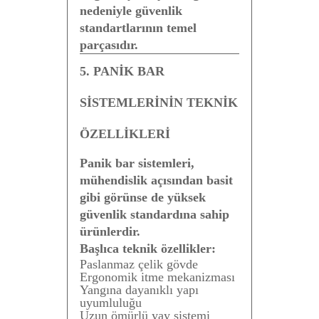
nedeniyle güvenlik
standartlarının temel
parçasıdır.
5. PANİK BAR
SİSTEMLERİNİN TEKNİK
ÖZELLİKLERİ
Panik bar sistemleri,
mühendislik açısından basit
gibi görünse de yüksek
güvenlik standardına sahip
ürünlerdir.
Başlıca teknik özellikler:
Paslanmaz çelik gövde
Ergonomik itme mekanizması
Yangına dayanıklı yapı
uyumluluğu
Uzun ömürlü yay sistemi