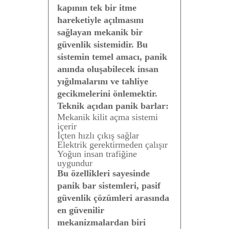
kapının tek bir itme
hareketiyle açılmasını
sağlayan mekanik bir
güvenlik sistemidir. Bu
sistemin temel amacı, panik
anında oluşabilecek insan
yığılmalarını ve tahliye
gecikmelerini önlemektir.
Teknik açıdan panik barlar:
Mekanik kilit açma sistemi
içerir
İçten hızlı çıkış sağlar
Elektrik gerektirmeden çalışır
Yoğun insan trafiğine
uygundur
Bu özellikleri sayesinde
panik bar sistemleri, pasif
güvenlik çözümleri arasında
en güvenilir
mekanizmalardan biri