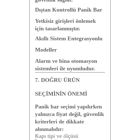
Dıştan Kontrollü Panik Bar
Yetkisiz girişleri önlemek
için tasarlanmıştır.
Akıllı Sistem Entegrasyonlu
Modeller
Alarm ve bina otomasyon
sistemleri ile uyumludur.
7. DOĞRU ÜRÜN
SEÇİMİNİN ÖNEMİ
Panik bar seçimi yapılırken
yalnızca fiyat değil, güvenlik
kriterleri de dikkate
alınmalıdır:
Kapı tipi ve ölçüsü