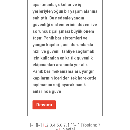
apartmanlar, okullar ve iş
yerleriyle yoğun bir yaşam alanına
sahiptir. Bu nedenle yangın
güvenliği sistemlerinin düzenli ve
sorunsuz çalışması büyük önem
taşır. Panik bar sistemleri ve
yangın kapıları, acil durumlarda
hızlı ve güvenli tahliye sağlamak
için kullanılan en kritik güvenlik
ekipmanları arasında yer alır.
Panik bar mekanizmaları, yangın
kapılarının içeriden tek hareketle
açılmasını sağlayarak panik
anlarında güve
Devamı
[««][«]
1.
2.
3.
4.
5.
6.
7.
[»]
[»»]
[Toplam: 7
»
1.
Sayfa]