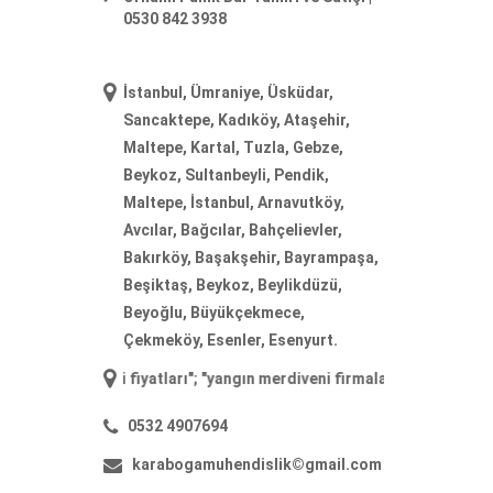
0530 842 3938
İstanbul, Ümraniye, Üsküdar,
Sancaktepe, Kadıköy, Ataşehir,
Maltepe, Kartal, Tuzla, Gebze,
Beykoz, Sultanbeyli, Pendik,
Maltepe, İstanbul, Arnavutköy,
Avcılar, Bağcılar, Bahçelievler,
Bakırköy, Başakşehir, Bayrampaşa,
Beşiktaş, Beykoz, Beylikdüzü,
Beyoğlu, Büyükçekmece,
Çekmeköy, Esenler, Esenyurt.
diveni fiyatları
"; "
yangın merdiveni firmaları
"; "
yangın merdiveni ima
0532 4907694
karabogamuhendislik©gmail.com