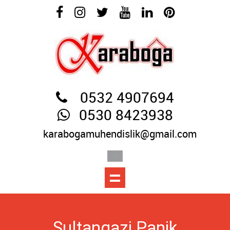
0532 4907694
0530 8423938
karabogamuhendislik@gmail.com
Sultangazi Panik