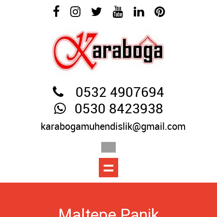
0532 4907694
0530 8423938
karabogamuhendislik@gmail.com
Maltepe Panik