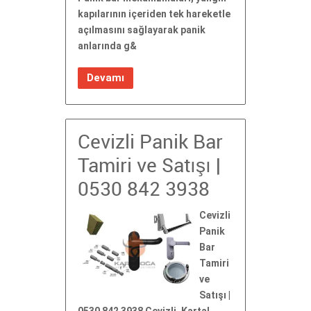
kapılarının içeriden tek hareketle
açılmasını sağlayarak panik
anlarında g&
Devamı
Cevizli Panik Bar
Tamiri ve Satışı |
0530 842 3938
Cevizli
Panik
Bar
Tamiri
ve
Satışı |
0530 842 3938 Cevizli, Kartal