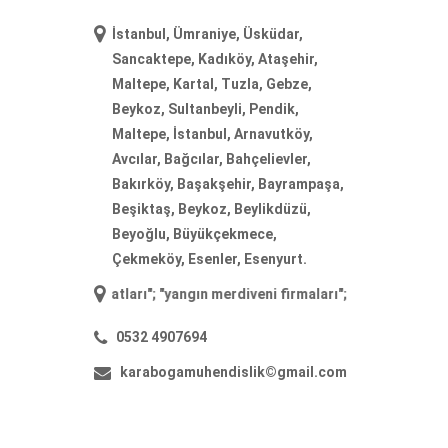
İstanbul, Ümraniye, Üsküdar,
Sancaktepe, Kadıköy, Ataşehir,
Maltepe, Kartal, Tuzla, Gebze,
Beykoz, Sultanbeyli, Pendik,
Maltepe, İstanbul, Arnavutköy,
Avcılar, Bağcılar, Bahçelievler,
Bakırköy, Başakşehir, Bayrampaşa,
Beşiktaş, Beykoz, Beylikdüzü,
Beyoğlu, Büyükçekmece,
Çekmeköy, Esenler, Esenyurt.
ni fiyatları
"; "
yangın merdiveni firmaları
"; "
yangın merdiveni imalatı
0532 4907694
karabogamuhendislik©gmail.com