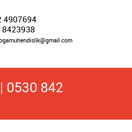
2 4907694
 8423938
ogamuhendislik@gmail.com
 | 0530 842