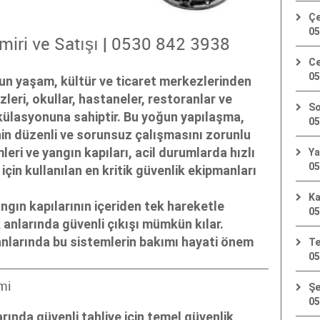
Çe
05
miri ve Satışı | 0530 842 3938
Ce
05
un yaşam, kültür ve ticaret merkezlerinden
zleri, okullar, hastaneler, restoranlar ve
So
külasyonuna sahiptir. Bu yoğun yapılaşma,
05
nin düzenli ve sorunsuz çalışmasını zorunlu
mleri ve yangın kapıları, acil durumlarda hızlı
Ya
05
için kullanılan en kritik güvenlik ekipmanları
Ka
ngın kapılarının içeriden tek hareketle
05
 anlarında güvenli çıkışı mümkün kılar.
anlarında bu sistemlerin bakımı hayati önem
Te
05
mi
Şe
05
larında güvenli tahliye için temel güvenlik