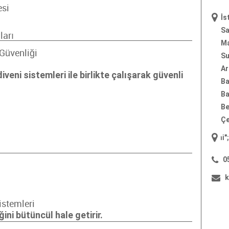
esi
İs
Sa
ları
Ma
Güvenliği
Su
Ar
veni sistemleri ile birlikte çalışarak güvenli
Ba
Ba
Be
Çe
"
yangın merdiveni
"; "
yangın m
0
k
istemleri
ini bütüncül hale getirir.