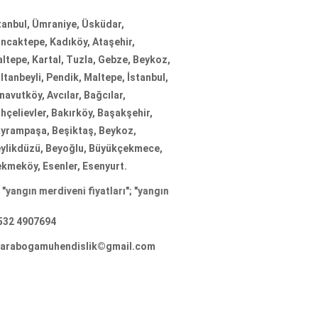
tanbul, Ümraniye, Üsküdar,
ncaktepe, Kadıköy, Ataşehir,
ltepe, Kartal, Tuzla, Gebze, Beykoz,
ltanbeyli, Pendik, Maltepe, İstanbul,
navutköy, Avcılar, Bağcılar,
hçelievler, Bakırköy, Başakşehir,
yrampaşa, Beşiktaş, Beykoz,
ylikdüzü, Beyoğlu, Büyükçekmece,
kmeköy, Esenler, Esenyurt.
erdiveni fiyatları
"; "
yangın merdiveni firmaları
"; "
yangın merdiveni i
532 4907694
arabogamuhendislik©gmail.com