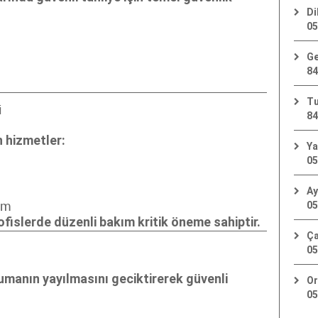
Di
05
Ge
84
Tu
i
84
 hizmetler:
Ya
05
Ay
05
ım
ofislerde düzenli bakım kritik öneme sahiptir.
Ça
05
dumanın yayılmasını geciktirerek güvenli
Or
05