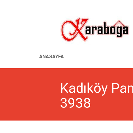
ANASAYFA
Kadıköy Pani
3938