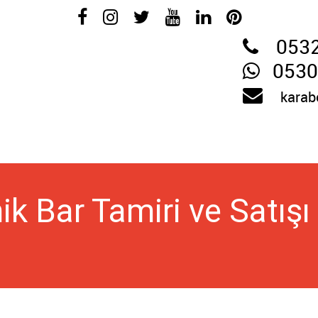
053
0530
karab
k Bar Tamiri ve Satışı