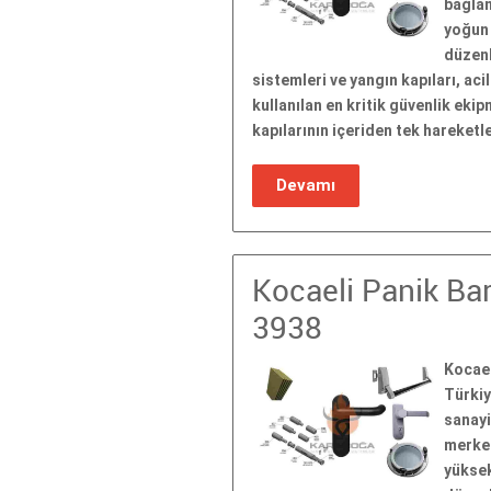
bağlan
yoğun 
düzenl
sistemleri ve yangın kapıları, aci
kullanılan en kritik güvenlik eki
kapılarının içeriden tek hareket
Devamı
Kocaeli Panik Bar
3938
Kocael
Türkiy
sanayi
merkez
yüksek