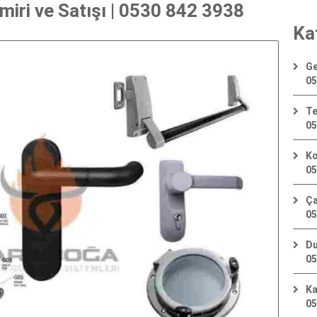
miri ve Satışı | 0530 842 3938
Ka
Ge
05
Te
05
Ko
05
Ça
05
Du
05
Ka
05