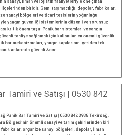
nın sanayi, liman ve lojistik faaliyetleriyle öne çıkan
 ilçelerinden biridir. Gemi taşımacılığı, depolar, fabrikalar,
ze sanayi bölgeleri ve ticari tesislerin yoğunluğu
yle yangın güvenliği sistemlerinin düzenli ve sorunsuz
ası kritik önem taşır. Panik bar sistemleri ve yangın
 güvenli tahliye sağlamak için kullanılan en önemli güvenlik
nik bar mekanizmaları, yangın kapılarının içeriden tek
panik anlarında güvenli &cce
r Tamiri ve Satışı | 0530 842
ağ Panik Bar Tamiri ve Satışı | 0530 842 3938 Tekirdağ,
a Bölgesi’nin önemli sanayi ve tarım şehirlerinden biri
 fabrikalar, organize sanayi bölgeleri, depolar, liman