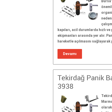
Bursa’
önemli
organi
nedeni
çalışm
kapıları, acil durumlarda hızlı ve
ekipmanları arasında yer alır. Pa
hareketle açılmasını sağlayarak 
Devamı
Tekirdağ Panik Ba
3938
Tekird
Marmar
olarak