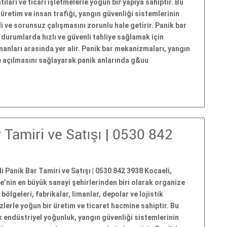
tıları ve ticari işletmelerle yoğun bir yapıya sahiptir. Bu
üretim ve insan trafiği, yangın güvenliği sistemlerinin
i ve sorunsuz çalışmasını zorunlu hale getirir. Panik bar
l durumlarda hızlı ve güvenli tahliye sağlamak için
pmanları arasında yer alır. Panik bar mekanizmaları, yangın
le açılmasını sağlayarak panik anlarında g&uu
 Tamiri ve Satışı | 0530 842
i Panik Bar Tamiri ve Satışı | 0530 842 3938 Kocaeli,
e’nin en büyük sanayi şehirlerinden biri olarak organize
 bölgeleri, fabrikalar, limanlar, depolar ve lojistik
lerle yoğun bir üretim ve ticaret hacmine sahiptir. Bu
 endüstriyel yoğunluk, yangın güvenliği sistemlerinin