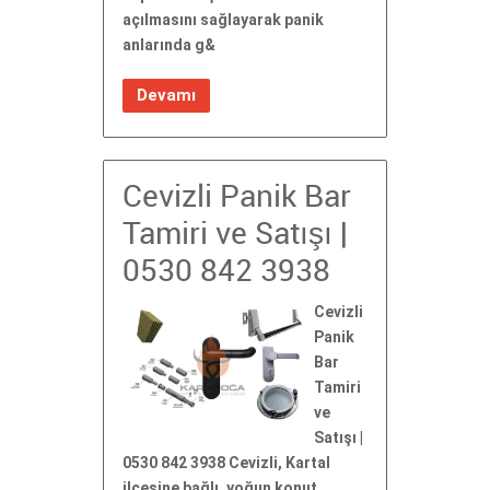
açılmasını sağlayarak panik
anlarında g&
Devamı
Cevizli Panik Bar
Tamiri ve Satışı |
0530 842 3938
Cevizli
Panik
Bar
Tamiri
ve
Satışı |
0530 842 3938 Cevizli, Kartal
ilçesine bağlı, yoğun konut