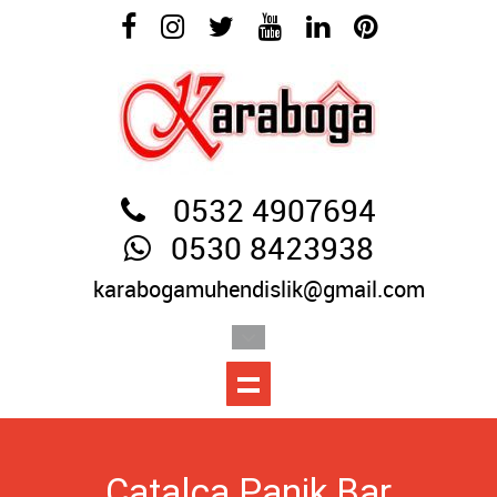
0532 4907694
0530 8423938
karabogamuhendislik@gmail.com
Çatalca Panik Bar