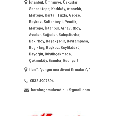
İstanbul, Ümraniye, Üsküdar,
Sancaktepe, Kadıköy, Ataşehir,
Maltepe, Kartal, Tuzla, Gebze,
Beykoz, Sultanbeyli, Pendik,
Maltepe, İstanbul, Arnavutköy,
Avcılar, Bağcılar, Bahçelievler,
Bakırköy, Başakşehir, Bayrampaşa,
Beşiktaş, Beykoz, Beylikdüzü,
Beyoğlu, Büyükçekmece,
Çekmeköy, Esenler, Esenyurt.
i fiyatları
"; "
yangın merdiveni firmaları
"; "
yangın merdiveni imalatı
";
0532 4907694
karabogamuhendislik©gmail.com