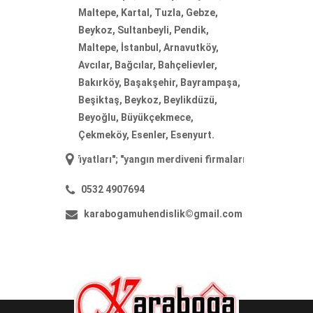
Maltepe, Kartal, Tuzla, Gebze,
Beykoz, Sultanbeyli, Pendik,
Maltepe, İstanbul, Arnavutköy,
Avcılar, Bağcılar, Bahçelievler,
Bakırköy, Başakşehir, Bayrampaşa,
Beşiktaş, Beykoz, Beylikdüzü,
Beyoğlu, Büyükçekmece,
Çekmeköy, Esenler, Esenyurt.
veni fiyatları
"; "
yangın merdiveni firmaları
"; "
yangın merdiveni imala
0532 4907694
karabogamuhendislik©gmail.com