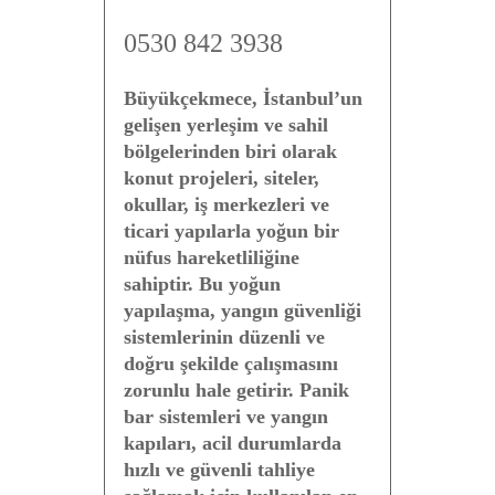
0530 842 3938
Büyükçekmece, İstanbul’un
gelişen yerleşim ve sahil
bölgelerinden biri olarak
konut projeleri, siteler,
okullar, iş merkezleri ve
ticari yapılarla yoğun bir
nüfus hareketliliğine
sahiptir. Bu yoğun
yapılaşma, yangın güvenliği
sistemlerinin düzenli ve
doğru şekilde çalışmasını
zorunlu hale getirir. Panik
bar sistemleri ve yangın
kapıları, acil durumlarda
hızlı ve güvenli tahliye