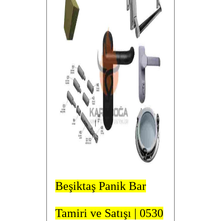
Beşiktaş Panik Bar
Tamiri ve Satışı | 0530