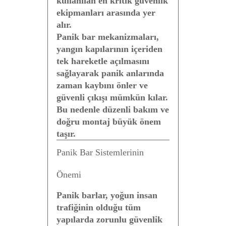
kullanılan en kritik güvenlik
ekipmanları arasında yer
alır.
Panik bar mekanizmaları,
yangın kapılarının içeriden
tek hareketle açılmasını
sağlayarak panik anlarında
zaman kaybını önler ve
güvenli çıkışı mümkün kılar.
Bu nedenle düzenli bakım ve
doğru montaj büyük önem
taşır.
Panik Bar Sistemlerinin
Önemi
Panik barlar, yoğun insan
trafiğinin olduğu tüm
yapılarda zorunlu güvenlik