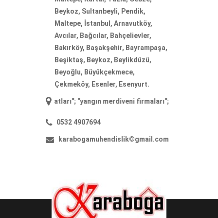
Beykoz, Sultanbeyli, Pendik,
Maltepe, İstanbul, Arnavutköy,
Avcılar, Bağcılar, Bahçelievler,
Bakırköy, Başakşehir, Bayrampaşa,
Beşiktaş, Beykoz, Beylikdüzü,
Beyoğlu, Büyükçekmece,
Çekmeköy, Esenler, Esenyurt.
ni fiyatları
"; "
yangın merdiveni firmaları
"; "
yangın merdiveni imalatı
0532 4907694
karabogamuhendislik©gmail.com