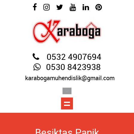
0532 4907694
0530 8423938
karabogamuhendislik@gmail.com
Beşiktaş Panik